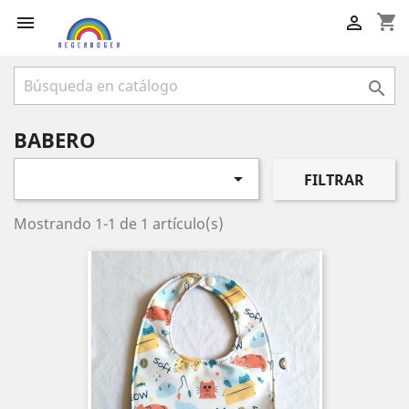
shopping_cart



BABERO

FILTRAR
Mostrando 1-1 de 1 artículo(s)