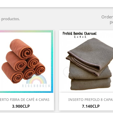
Orde
 productos.
p
Vista rápida
Vista rápida


ERTO FIBRA DE CAFÉ 4 CAPAS
INSERTO PREFOLD 8 CAPA
Precio
Precio
3.900CLP
7.140CLP