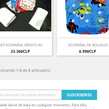
Vista rápida
Vista rápida


SET ECOPAÑAL BÁSICO 4U
ECOPAÑAL DE BOLSILLO
Precio
Precio
33.360CLP
6.990CLP
trando 1-8 de 8 artículo(s)
ede darse de baja en cualquier momento. Para ello,