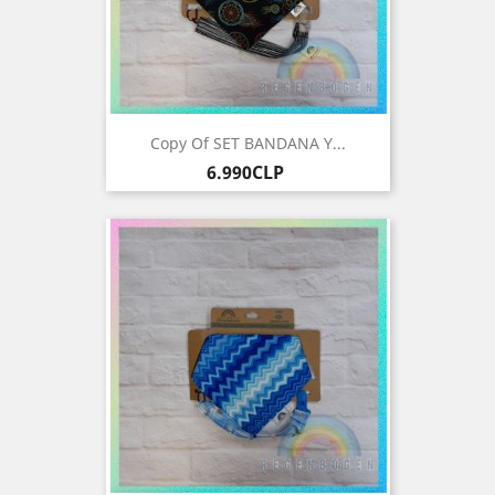
Copy Of SET BANDANA Y...
Precio
6.990CLP