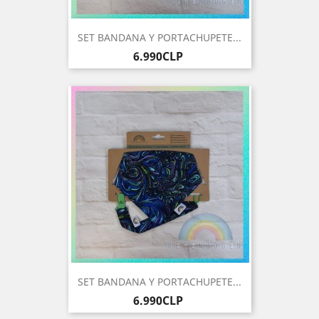
SET BANDANA Y PORTACHUPETE...
Precio
6.990CLP
SET BANDANA Y PORTACHUPETE...
Precio
6.990CLP