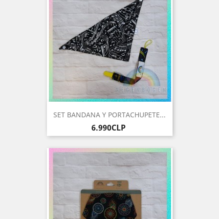
SET BANDANA Y PORTACHUPETE...
Precio
6.990CLP