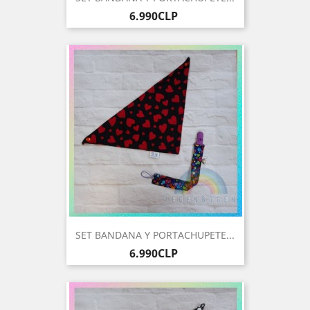
Precio
6.990CLP
SET BANDANA Y PORTACHUPETE...
Precio
6.990CLP