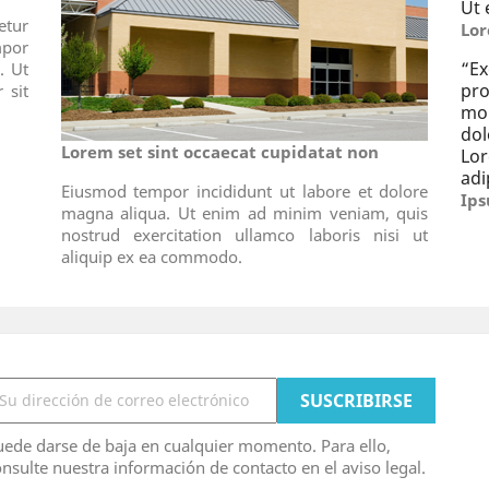
Ut 
tur
Lor
por
“
E
. Ut
pro
 sit
mo
dol
Lorem set sint occaecat cupidatat non
Lo
adi
Eiusmod tempor incididunt ut labore et dolore
Ips
magna aliqua. Ut enim ad minim veniam, quis
nostrud exercitation ullamco laboris nisi ut
aliquip ex ea commodo.
ede darse de baja en cualquier momento. Para ello,
nsulte nuestra información de contacto en el aviso legal.