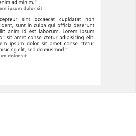
enim ad minim.
”
em ipsum dolor sit
xcepteur sint occaecat cupidatat non
ident, sunt in culpa qui officia deserunt
llit anim id est laborum. Lorem ipsum
or sit amet conse ctetur adipisicing elit.
rem ipsum dolor sit amet conse ctetur
pisicing elit, sed do eiusmod.
”
um dolor sit